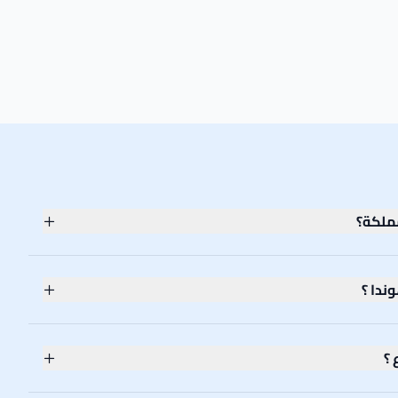
ملكة؟
دا ؟
 ؟