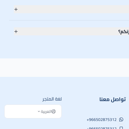
نكم؟
تواصل معنا
لغة المتجر
العربية
+966502875312
+966502875312