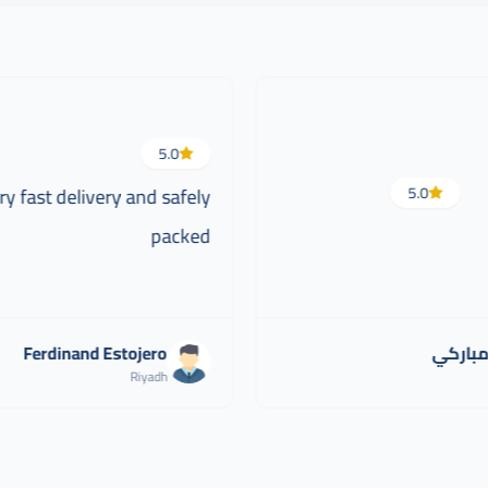
5.0
ry fast delivery and safely
5.0
packed
مباركي
Ferdinand Estojero
Riyadh