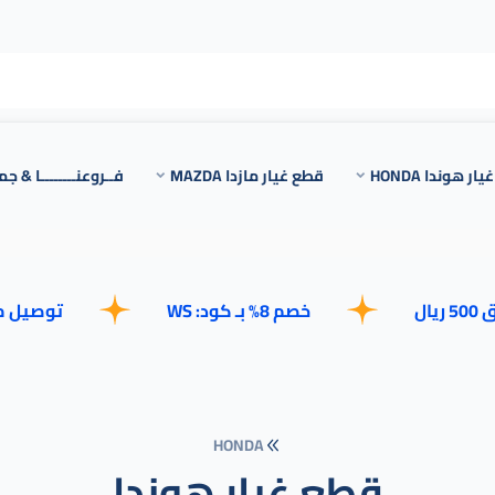
ر هوندا HONDA
قطع غيار مازدا MAZDA
فــروعنــــــــا & جم
خصم 8% بـ كود: WS
توصيل مجاني للطلبا
HONDA
قطع غيار هوندا