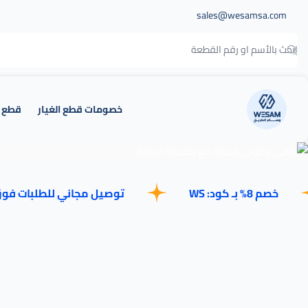
sales@wesamsa.com
خصومات قطع الغيار
قطع غيا
وسام الطريق
01
% بـ كود: WS
توصيل مجاني للطلبات فوق 500 ريال