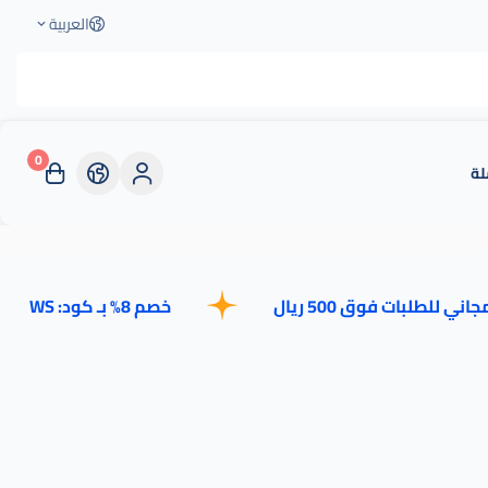
العربية
0
لة
ت فوق 500 ريال
خصم 8% بـ كود: WS