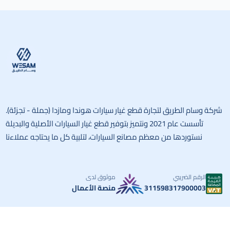
وسام الط
شركة وسام الطريق لتجارة قطع غيار سيارات هوندا ومازدا (جملة - تجزئة).
تأسست عام 2021 ونتميز بتوفير قطع غيار السيارات الأصلية والبديلة
نستوردها من معظم مصانع السيارات، لتلبية كل ما يحتاجه عملاءنا
الرقم الضريبي
موثوق لدى
311598317900003
منصة الأعمال
الحقوق محفوظة | 2026
وسام الطريق