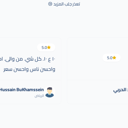
تعذر جلب المزيد 😢
5.0
5.0
١٠ ع ١٠. كل شي. من والى
واحسن ناس واحسن سعر
الحربي
Hussain BuKhamssein
الرياض