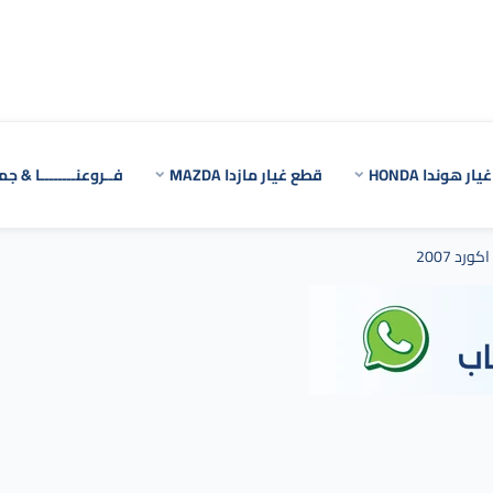
ر هوندا HONDA
قطع غيار مازدا MAZDA
فــروعنــــــــا & جم
رد 2007