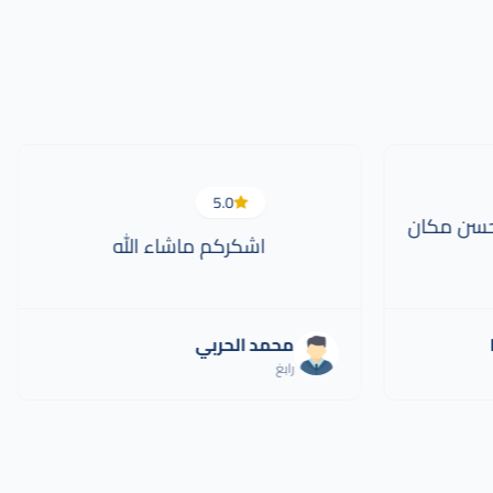
5.0
. احسن مكان
اشكركم ماشاء الله
محمد الحربي
رابغ