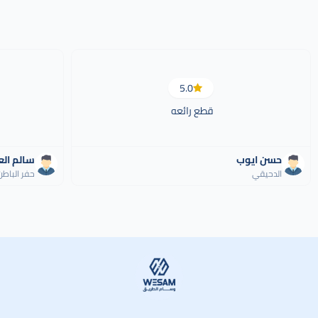
5.0
قطع رائعه
حسن ايوب
سالم ال
الدحيقي
حفر الباطن
وسام الطريق