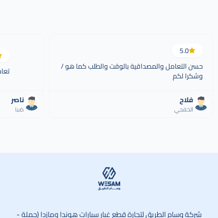
5.0
حسن التعامل والمصداقية بالوقت والطلب كما هو /
تعام
وشكرا لكم
فلاح
ناصر
الخفجي
ضبا
وسام الطريق
شركة وسام الطريق لتجارة قطع غيار سيارات هوندا ومازدا (جملة -