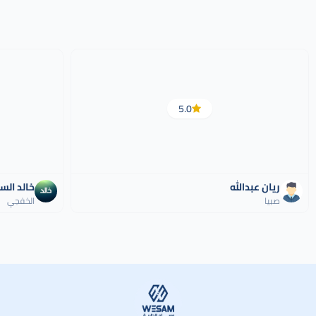
5.0
ريان عبدالله
خالد الس
صبيا
الخفجي