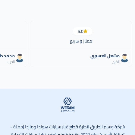
5.0
ممتاز و سريع
مشعل العسيري
محمد ط
الخرج
الدرب
وسام الطريق
شركة وسام الطريق لتجارة قطع غيار سيارات هوندا ومازدا (جملة -
تجزئة). تأسست عام 2021 ونتميز بتوفير قطع غيار السيارات الأصلية