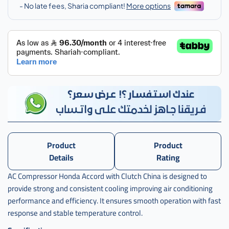
هوندا
اكرد
,
كمبرسور
هوندا
اكورد
,
كمبرسر
هوندا
اكرد
,
كمبرسور
Product
Product
هوندا
اكورد
Details
Rating
مع
AC Compressor Honda Accord with Clutch China is designed to
كلتش
صيني
provide strong and consistent cooling improving air conditioning
,
performance and efficiency. It ensures smooth operation with fast
response and stable temperature control.
كمبرسور
هوندا