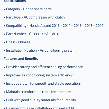
Specifications
اكرد مع
كلتش
• Category - Honda spare parts.
صيني
• Part Type - AC compressor with clutch.
crv
,
• Compatibility - Honda Accord 2013 - 2014 - 2015 - 2016 - 2017.
كمبرسر
• Part Number - C-38810-5A2-A01.
هوندا
اكورد
• Origin - Chinese.
,
• Installation Position - Air conditioning system.
كمبرسر
هوندا
Features and Benefits
اكورد
• Provides strong and efficient cooling performance.
مع
كلتش
• Improves air conditioning system efficiency.
,
• Includes clutch for smooth and stable operation.
كمبرسر
هوندا
• Maintains comfortable cabin temperature.
اكورد
• Built with good quality materials for durability.
مع
كلتش
• Designed for easy installation and perfect fit.