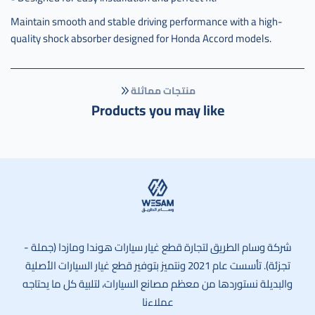
صيني
Maintain smooth and stable driving performance with a high-
,
quality shock absorber designed for Honda Accord models.
كمبرسور
هوندا
اكورد
مع
منتجات مماثلة
كلتش
Products you may like
صيني
crv
,
كمبرسر
هوندا
اكورد
مع
كلتش
وسام الطريق
صيني
شركة وسام الطريق لتجارة قطع غيار سيارات هوندا ومازدا (جملة -
crv
تجزئة). تأسست عام 2021 ونتميز بتوفير قطع غيار السيارات الأصلية
والبديلة نستوردها من معظم مصانع السيارات، لتلبية كل ما يحتاجه
عملاءنا