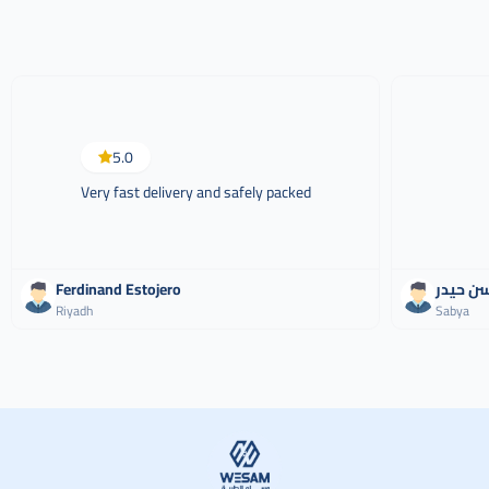
5.0
Very fast delivery and safely packed
سن حيدر
Ferdinand Estojero
Riyadh
Sabya