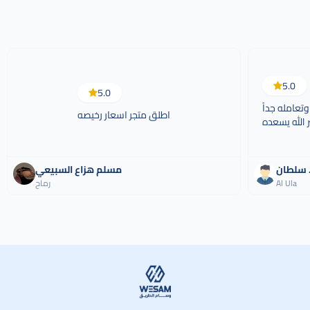
5.0
5.0
تعامله جداً
اطلق متجر اسعار رخيصه
طان .
مسلم هزاع السبيعي
Al Ula
رماح