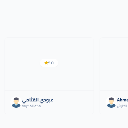
5.0
Ahma
عبودي القثامي
الخارش
مكة المكرمة