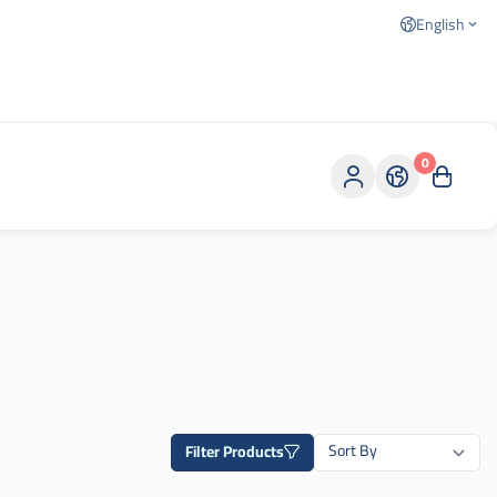
English
0
Filter Products