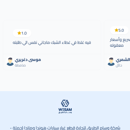
5.0
1.0
سريع وأسعار
فيه غلط في غطاء الشبك ماجاني نفس الي طلبته
معقوله
الشمري
موسى دغريري
حائل
صامطة
وسام الطريق
شركة وسام الطريق لتجارة قطع غيار سيارات هوندا ومازدا (جملة -