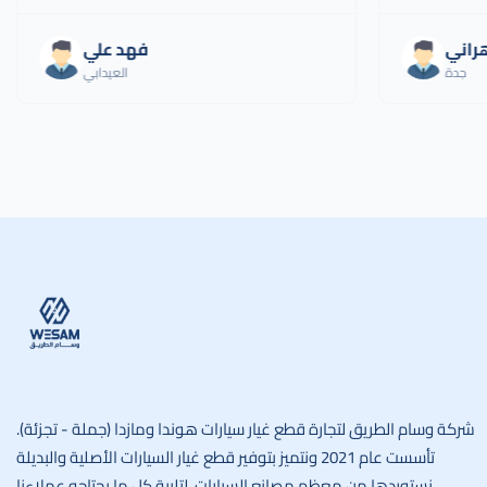
هراني
فهد علي
جدة
العيدابي
وسام الطريق
شركة وسام الطريق لتجارة قطع غيار سيارات هوندا ومازدا (جملة - تجزئة).
تأسست عام 2021 ونتميز بتوفير قطع غيار السيارات الأصلية والبديلة
نستوردها من معظم مصانع السيارات، لتلبية كل ما يحتاجه عملاءنا