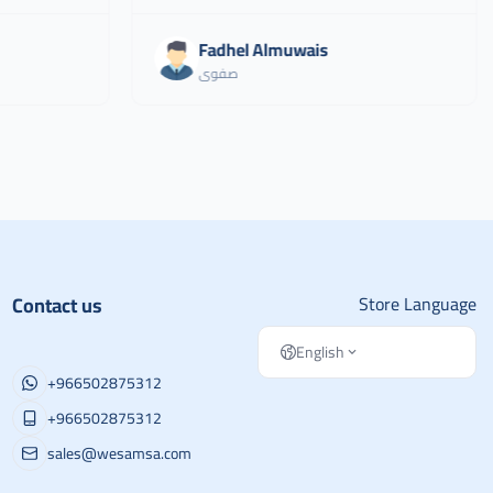
Fadhel Almuwais
صفوى
Contact us
Store Language
English
+966502875312
+966502875312
sales@wesamsa.com