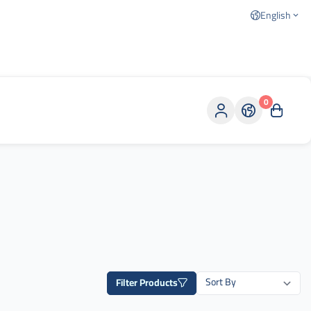
English
0
Filter Products