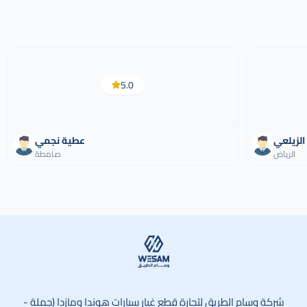
5.0
الزيلعي
عطية نجمي
الرياض
صامطة
وسام الطريق
شركة وسام الطريق لتجارة قطع غيار سيارات هوندا ومازدا (جملة -