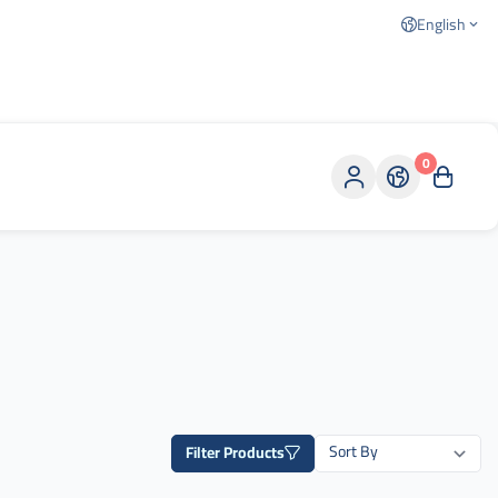
English
0
Filter Products