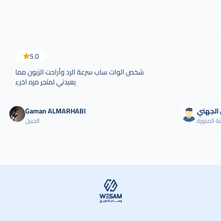
5.0
شخص الوات ساب سرعة الرد وأراحت الزبون مما
يعيدني لمتجر مره اخرء
 الجهني
Gaman ALMARHABI
نة المنورة
الجبيل
وسام الطريق