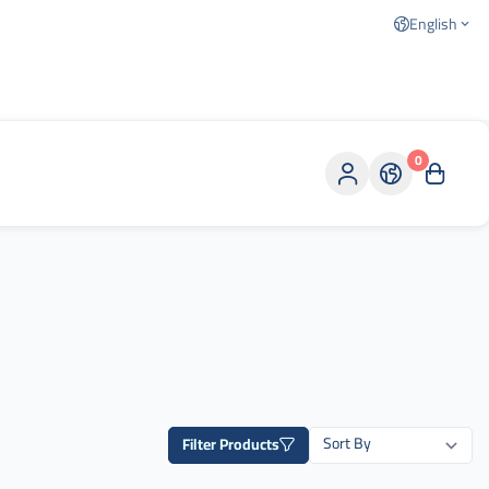
English
0
Filter Products