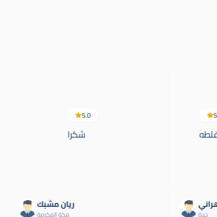
5.0
5
غلطه
شكرا
هراني
ريان مشبك
جدة
مكة المكرمة