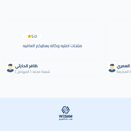
5.0
منتجات اصليه وكاله يعطيكم العافيه
العمري
ظافر الحارثي
 المكرمة
شعبة محمد { المهامل }
وسام الطريق