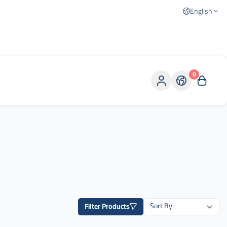
English
0
Filter Products