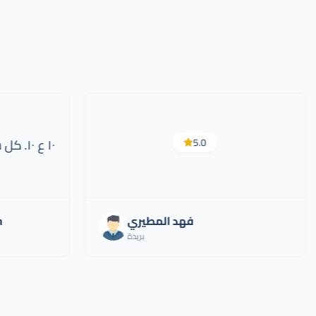
5.0
١٠ ع ٠
فهد المطيري
n
بريدة