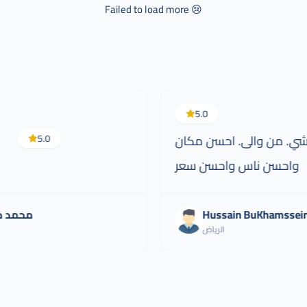
Failed to load more 😢
5.0
١. كل شي. من والى. احسن مكان
5.0
واحسن ناس واحسن سعر
Hussain BuKhamssei
محمد ص
الرياض