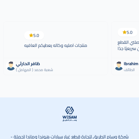
5.0
5.0
صلني القطع
منتجات اصليه وكاله يعطيكم العافيه
ريعيًا جدًا
ظافر الحارثي
الطائف
شعبة محمد { المهامل }
وسام الطريق
شركة وسام الطريق لتجارة قطع غيار سيارات هوندا ومازدا (جملة -