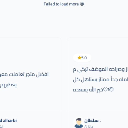
Failed to load more 😢
5.0
از وصراحه الموضف تركي م
افضل متجر تعاملت معه
مله جداً ممتاز يستاهل كل
يعطيهم 
خير الله يسعده🤍🫡
سلطان .
d alharbi
Al Ula
ال