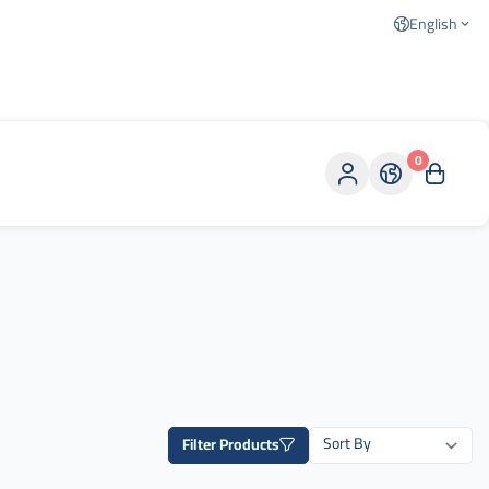
English
0
Filter Products