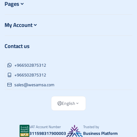
Pages
My Account
Contact us
+966502875312
+966502875312
sales@wesamsa.com
English
VAT Account Number
Trusted by
311598317900003
Business Platform