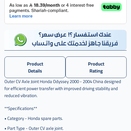
عكس
خارجي
اوديسي
صيني
,
راس
عكس
خارجي
اودسي
صيني
Product
Product
,
Details
Rating
c-
Outer CV Axle Joint Honda Odyssey 2000 - 2004 China designed
44014-
for efficient power transfer with improved driving stability and
s0x-
a00
reduced vibration.
**Specifications**
• Category - Honda spare parts.
• Part Type - Outer CV axle joint.