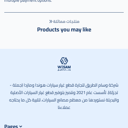
multiple payment options.
اكورد
تايوان
,
منتجات مماثلة
مروحة
Products you may like
رديتر
هوندا
اكرد
تايوان
,
مروحة
رديتر
هوندا
وسام الطريق
اكورد
شركة وسام الطريق لتجارة قطع غيار سيارات هوندا ومازدا (جملة -
تايوان
تجزئة). تأسست عام 2021 ونتميز بتوفير قطع غيار السيارات الأصلية
والبديلة نستوردها من معظم مصانع السيارات، لتلبية كل ما يحتاجه
عملاءنا
Pages