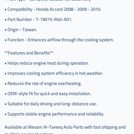
مروحة
• Compatibility - Honda Accord 2008 - 2009 - 2010.
رديتر
• Part Number - T-19015-R40-A01.
هوندا
اكورد
• Origin - Taiwan.
,
• Function - Enhances airflow through the cooling system.
مروحة
رديتر
**Features and Benefits**
هوندا
اكرد
• Helps reduce engine heat during operation.
تايون
• Improves cooling system efficiency in hot weather.
,
مروحة
• Reduces the risk of engine overheating.
رديتر
• OEM-style fit for quick and easy installation.
هوندا
اكورد
• Suitable for daily driving and long-distance use.
تايون
,
• Supports stable engine performance and reliability.
مروحه
Available at Wesam Al-Tareeq Auto Parts with fast shipping and
رديتر
هوندا