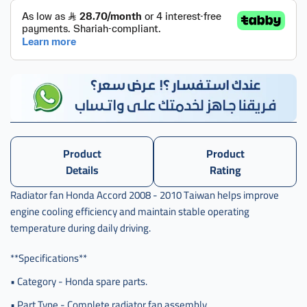
رديتر
هوندا
,
مروحة
اديتر
هوندا
اكورد
تايوان
,
Product
Product
مروحة
لديتر
Details
Rating
هوندا
Radiator fan Honda Accord 2008 - 2010 Taiwan helps improve
اكورد
تايوان
engine cooling efficiency and maintain stable operating
,
temperature during daily driving.
مروحة
**Specifications**
رديتر
هوندا
• Category - Honda spare parts.
اكرد
• Part Type - Complete radiator fan assembly.
,